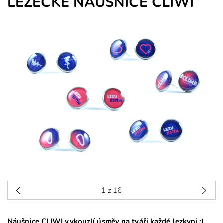
LEZECKÉ NÁUŠNICE CLIWI
1
z 16
Náušnice CLIWI vykouzlí úsměv na tváři každé lezkyni :)